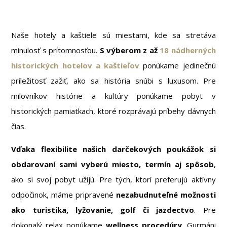
Naše hotely a kaštiele sú miestami, kde sa stretáva
minulosť s prítomnosťou.
S
výberom z až
18 nádherných
historických hotelov a kaštieľov
ponúkame jedinečnú
príležitosť zažiť, ako sa história snúbi s luxusom. Pre
milovníkov histórie a kultúry ponúkame pobyt v
historických pamiatkach, ktoré rozprávajú príbehy dávnych
čias.
Vďaka flexibilite našich darčekových poukážok si
obdarovaní sami vyberú miesto, termín aj spôsob
,
ako si svoj pobyt užijú. Pre tých, ktorí preferujú aktívny
odpočinok, máme pripravené
nezabudnuteľné možnosti
ako turistika, lyžovanie, golf či jazdectvo
. Pre
dokonalý relax ponúkame
wellness procedúry
. Gurmáni