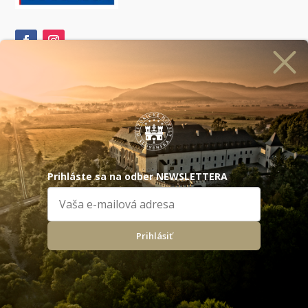
Prihlásiť sa na odber newslettera
Prihláste sa na odber NEWSLETTERA
Naši
partneri
Prihlásiť
Všeobecné obchodné podmienky
|
GDPR