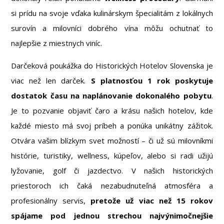
si prídu na svoje vďaka kulinárskym špecialitám z lokálnych
surovín a milovníci dobrého vína môžu ochutnať to
najlepšie z miestnych viníc.
Darčeková poukážka do Historických Hotelov Slovenska je
viac než len darček.
S
platnosťou 1 rok poskytuje
dostatok času na naplánovanie dokonalého pobytu
.
Je to pozvanie objaviť čaro a krásu našich hotelov, kde
každé miesto má svoj príbeh a ponúka unikátny zážitok.
Otvára vašim blízkym svet možností – či už sú milovníkmi
histórie, turistiky, wellness, kúpeľov, alebo si radi užijú
lyžovanie, golf či jazdectvo. V našich historických
priestoroch ich čaká nezabudnuteľná atmosféra a
profesionálny servis,
pretože už viac než 15 rokov
spájame pod jednou strechou najvýnimočnejšie