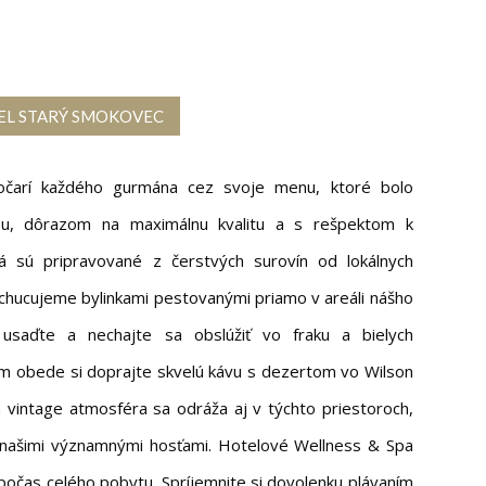
EL STARÝ SMOKOVEC
 očarí každého gurmána cez svoje menu, ktoré bolo
u, dôrazom na maximálnu kvalitu a s rešpektom k
dlá sú pripravované z čerstvých surovín od lokálnych
chucujeme bylinkami pestovanými priamo v areáli nášho
 usaďte a nechajte sa obslúžiť vo fraku a bielych
om obede si doprajte skvelú kávu s dezertom vo Wilson
a vintage atmosféra sa odráža aj v týchto priestoroch,
é našimi významnými hosťami. Hotelové Wellness & Spa
počas celého pobytu. Spríjemnite si dovolenku plávaním