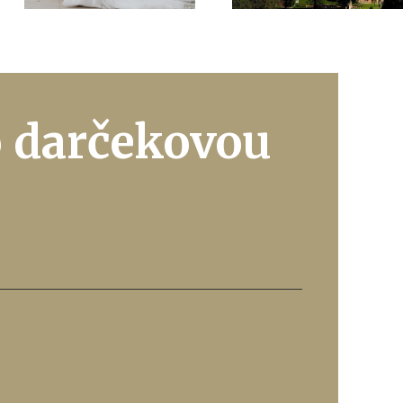
o
darčekovou