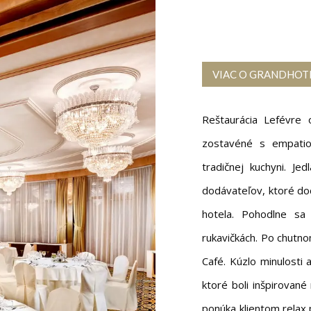
VIAC O GRANDHOT
Reštaurácia Lefévre
zostavéné s empatio
tradičnej kuchyni. Je
dodávateľov, ktoré do
hotela. Pohodlne sa
rukavičkách. Po chutn
Café. Kúzlo minulosti 
ktoré boli inšpirovan
ponúka klientom relax 