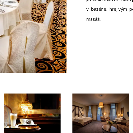
v bazéne, hrejivým po
masáži.