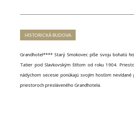
HISTORICKÁ BUDOVA
Grandhotel**** Starý Smokovec píše svoju bohatú his
Tatier pod Slavkovským štítom od roku 1904. Priest
nádychom secesie ponúkajú svojím hosťom nevídané p
priestoroch presláveného Grandhotela.