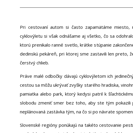
Pri cestovaní autom si často zapamätáme miesto, n
cyklovýletu si však odnášame aj všetko, čo sa odohralo
ktorú prenikalo ranné svetlo, krátke stúpanie zakončen
dedinskú pekáreň, pri ktorej sme zastavili len preto, ž
čerstvý chlieb.
Práve malé odbočky dávajú cyklovýletom ich jedinečný
cestou sa môžu ukrývať zvyšky starého hradiska, vinoh
pamiatka alebo park, ktorý kedysi patril k šľachtickému
slobodu zmeniť smer bez toho, aby ste tým pokazili 
neplánovaná zastávka tým, na čo si po návrate spomeni
Slovenské regióny ponúkajú na takéto cestovanie pestr