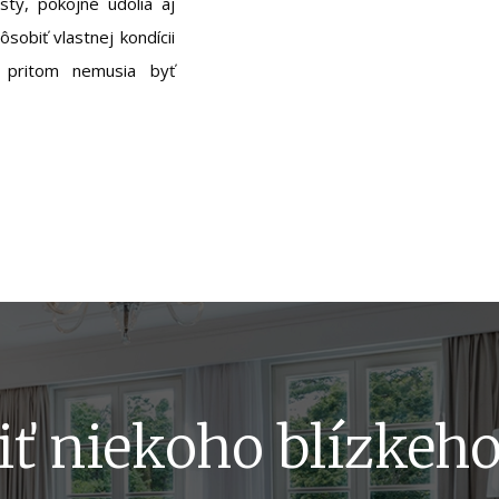
sty, pokojné údolia aj
sobiť vlastnej kondícii
 pritom nemusia byť
iť niekoho blízkeh