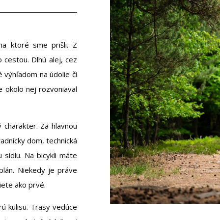
a ktoré sme prišli. Z
 cestou. Dlhú alej, cez
é výhľadom na údolie či
e okolo nej rozvoniaval
 charakter. Za hlavnou
radnícky dom, technická
 sídlu. Na bicykli máte
plán. Niekedy je práve
ete ako prvé.
ú kulisu. Trasy vedúce