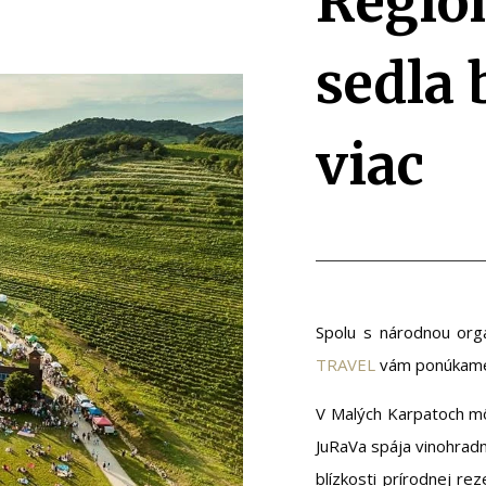
Región
sedla 
viac
Spolu s národnou org
TRAVEL
vám ponúkame n
V Malých Karpatoch môž
JuRaVa spája vinohradn
blízkosti prírodnej re