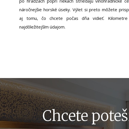
po hrádzach popri riekach striedajú vinohradnícke ce
náročnejšie horské úseky. Výlet si preto môžete prispô
aj tomu, čo chcete počas dňa vidieť. Kilometre
najdôležitejším údajom.
Chcete poteš