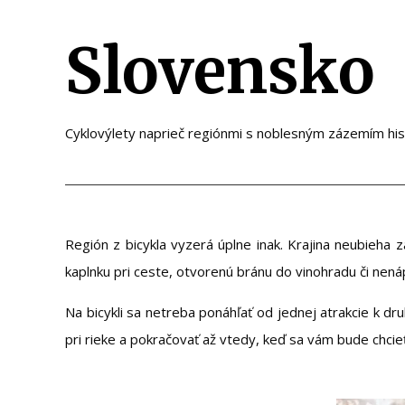
Slovensko
Cyklovýlety naprieč regiónmi s noblesným zázemím his
Región z bicykla vyzerá úplne inak. Krajina neubieha
kaplnku pri ceste, otvorenú bránu do vinohradu či nená
Na bicykli sa netreba ponáhľať od jednej atrakcie k d
pri rieke a pokračovať až vtedy, keď sa vám bude chcieť