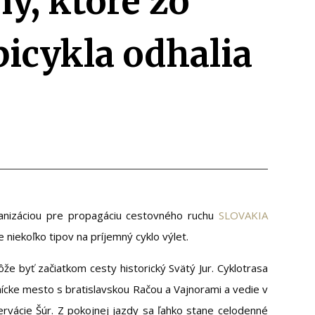
y, ktoré zo
bicykla odhalia
anizáciou pre propagáciu cestovného ruchu
SLOVAKIA
iekoľko tipov na príjemný cyklo výlet.
e byť začiatkom cesty historický Svätý Jur. Cyklotrasa
ícke mesto s bratislavskou Račou a Vajnorami a vedie v
zervácie Šúr. Z pokojnej jazdy sa ľahko stane celodenné