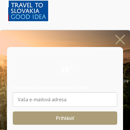
Prihlásiť sa na odber newslettera
Prihláste sa na odber NEWSLETTERA
Naši
partneri
Prihlásiť
Všeobecné obchodné podmienky
|
GDPR