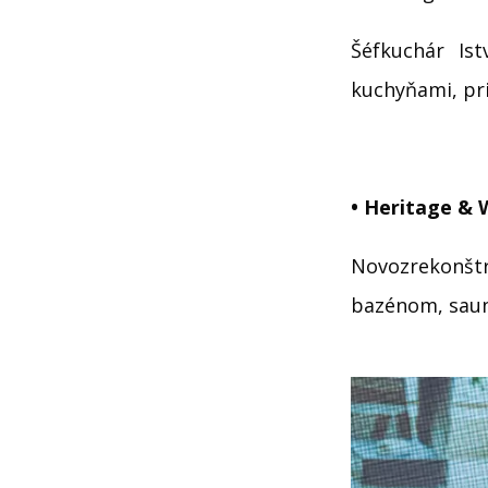
Šéfkuchár Is
kuchyňami, pr
• Heritage & 
Novozrekonš
bazénom, saun