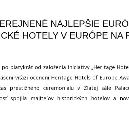
VEREJNENÉ NAJLEPŠIE EUR
ICKÉ HOTELY V EURÓPE NA 
 po piatykrát od založenia iniciatívy „Heritage Hote
ásení víťazi ocenení Heritage Hotels of Europe Awar
as prestížneho ceremoniálu v Zlatej sále Palac
osť spojila majiteľov historických hotelov a nov