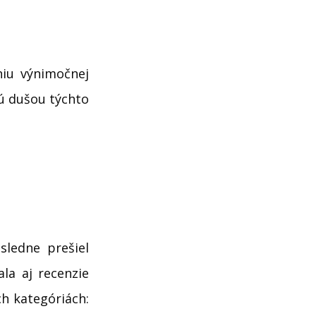
iu výnimočnej
sú dušou týchto
sledne prešiel
la aj recenzie
ch kategóriách: