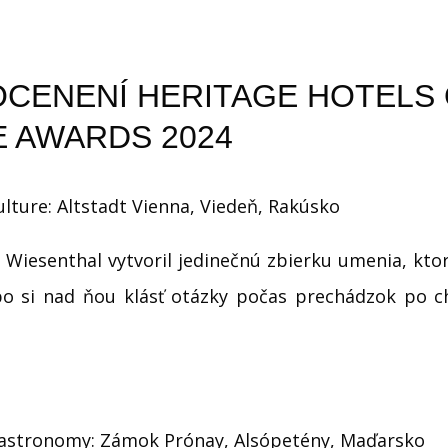
 OCENENÍ HERITAGE HOTELS
 AWARDS 2024
ulture: Altstadt Vienna, Viedeň, Rakúsko
. Wiesenthal vytvoril jedinečnú zbierku umenia, kt
bo si nad ňou klásť otázky počas prechádzok po 
Gastronomy: Zámok Prónay, Alsópetény, Maďarsko