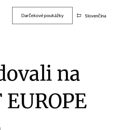
Darčekové poukážky
Slovenčina

dovali na
F EUROPE
4