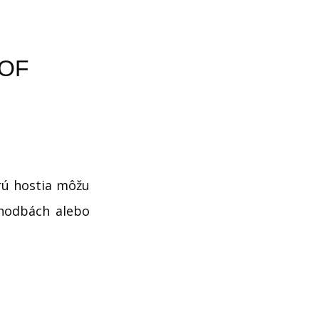
 OF
orú hostia môžu
chodbách alebo