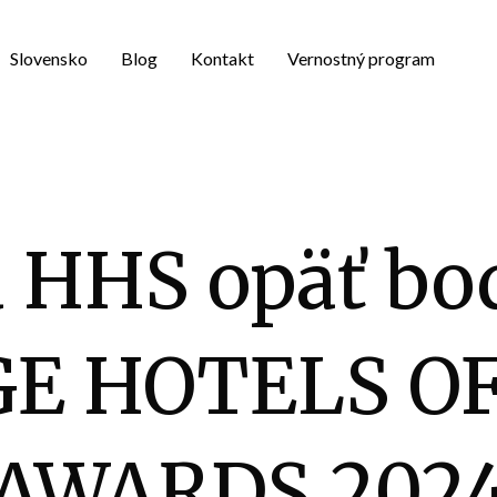
Slovensko
Blog
Kontakt
Vernostný program
 HHS opäť bo
E HOTELS O
AWARDS 202