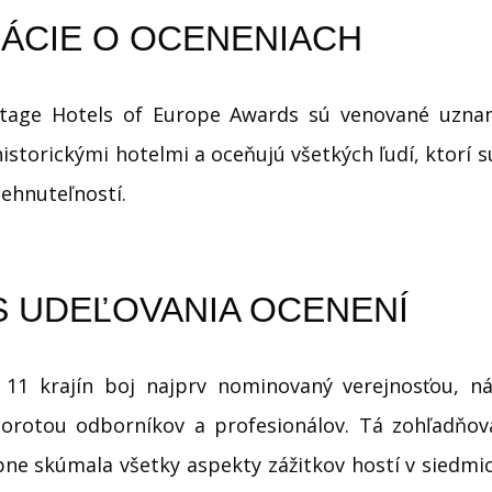
ÁCIE O OCENENIACH
itage Hotels of Europe Awards sú venované uznan
historickými hotelmi a oceňujú všetkých ľudí, ktorí 
ehnuteľností.
 UDEĽOVANIA OCENENÍ
 11 krajín boj najprv nominovaný verejnosťou, ná
rotou odborníkov a profesionálov. Tá zohľadňova
ne skúmala všetky aspekty zážitkov hostí v siedmi