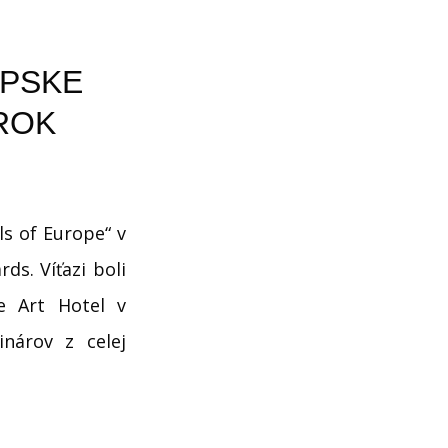
ÓPSKE
ROK
ls of Europe“ v
ds. Víťazi boli
e Art Hotel v
inárov z celej