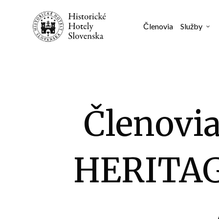
Členovia
Služby
3
Členovia
HERITAG