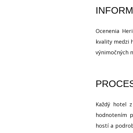
INFORM
Ocenenia Her
kvality medzi 
výnimočných n
PROCES
Každý hotel z
hodnotením po
hostí a podrob