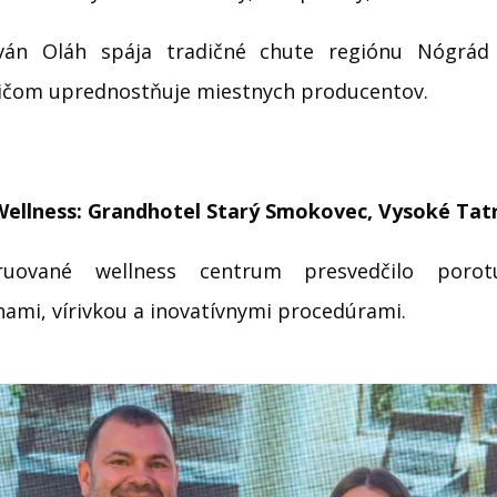
tván Oláh spája tradičné chute regiónu Nógrád
ičom uprednostňuje miestnych producentov.
Wellness: Grandhotel Starý Smokovec, Vysoké Tat
truované wellness centrum presvedčilo porot
ami, vírivkou a inovatívnymi procedúrami.