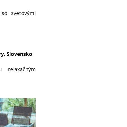
 so svetovými
ry, Slovensko
u relaxačným