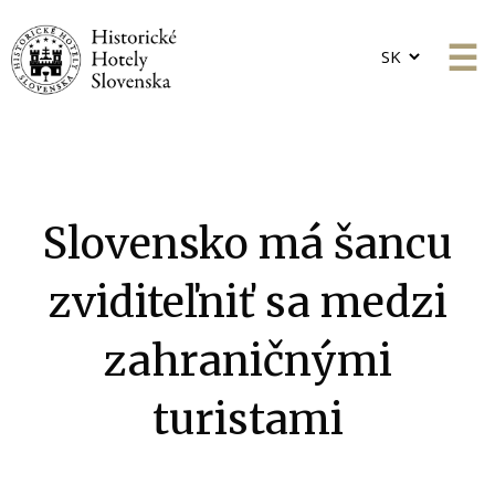
Choose
a
language
Slovensko má šancu
zviditeľniť sa medzi
zahraničnými
turistami