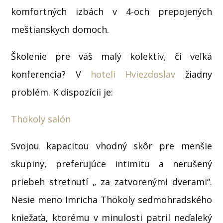
komfortných izbách v 4-och prepojených
meštianskych domoch.
Školenie pre váš malý kolektív, či veľká
konferencia? V
hoteli Hviezdoslav
žiadny
problém. K dispozícii je:
Thökoly salón
Svojou kapacitou vhodný skôr pre menšie
skupiny, preferujúce intimitu a nerušený
priebeh stretnutí „ za zatvorenými dverami“.
Nesie meno Imricha Thökoly sedmohradského
kniežaťa, ktorému v minulosti patril neďaleký