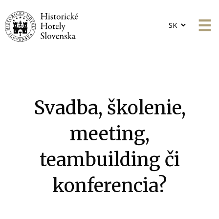
Choose
a
language
Svadba, školenie,
meeting,
teambuilding či
konferencia?