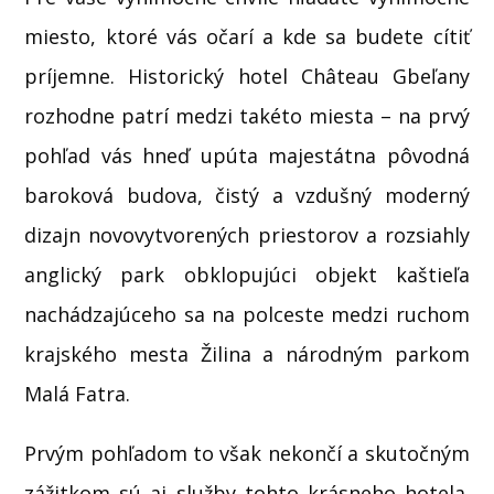
miesto, ktoré vás očarí a kde sa budete cítiť
príjemne. Historický hotel Château Gbeľany
rozhodne patrí medzi takéto miesta – na prvý
pohľad vás hneď upúta majestátna pôvodná
baroková budova, čistý a vzdušný moderný
dizajn novovytvorených priestorov a rozsiahly
anglický park obklopujúci objekt kaštieľa
nachádzajúceho sa na polceste medzi ruchom
krajského mesta Žilina a národným parkom
Malá Fatra.
Prvým pohľadom to však nekončí a skutočným
zážitkom sú aj služby tohto krásneho hotela.