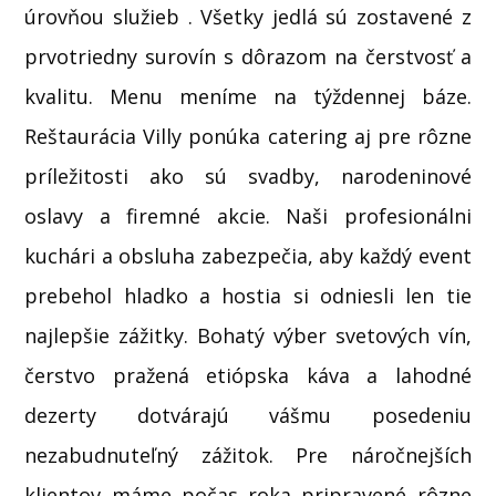
úrovňou služieb . Všetky jedlá sú zostavené z
prvotriedny surovín s dôrazom na čerstvosť a
kvalitu. Menu meníme na týždennej báze.
Reštaurácia Villy ponúka catering aj pre rôzne
príležitosti ako sú svadby, narodeninové
oslavy a firemné akcie. Naši profesionálni
kuchári a obsluha zabezpečia, aby každý event
prebehol hladko a hostia si odniesli len tie
najlepšie zážitky. Bohatý výber svetových vín,
čerstvo pražená etiópska káva a lahodné
dezerty dotvárajú vášmu posedeniu
nezabudnuteľný zážitok. Pre náročnejších
klientov máme počas roka pripravené rôzne