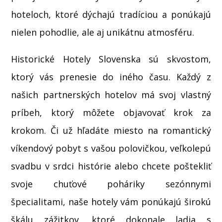
hoteloch, ktoré dýchajú tradíciou a ponúkajú
nielen pohodlie, ale aj unikátnu atmosféru.
Historické Hotely Slovenska sú skvostom,
ktorý vás prenesie do iného času. Každý z
našich partnerských hotelov má svoj vlastný
príbeh, ktorý môžete objavovať krok za
krokom. Či už hľadáte miesto na romantický
víkendový pobyt s vašou polovičkou, veľkolepú
svadbu v srdci histórie alebo chcete poštekliť
svoje chuťové poháriky sezónnymi
špecialitami, naše hotely vám ponúkajú širokú
škálu zážitkov, ktoré dokonale ladia s