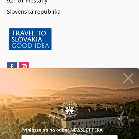
921 01 Piešťany
Slovenská republika
ihlásiť sa na odber newslettera
aši
partneri
Prihláste sa na odber NEWSLETTERA