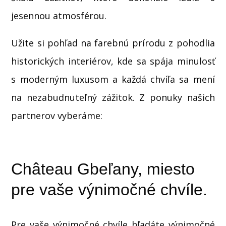
jesennou atmosférou.
Užite si pohľad na farebnú prírodu z pohodlia
historických interiérov, kde sa spája minulosť
s moderným luxusom a každá chvíľa sa mení
na nezabudnuteľný zážitok. Z ponuky našich
partnerov vyberáme:
Château Gbeľany, miesto
pre vaše výnimočné chvíle.
Pre vaše výnimočné chvíle hľadáte výnimočné