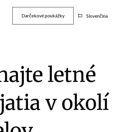
Darčekové poukážky
Slovenčina

najte letné
atia v okolí
elov