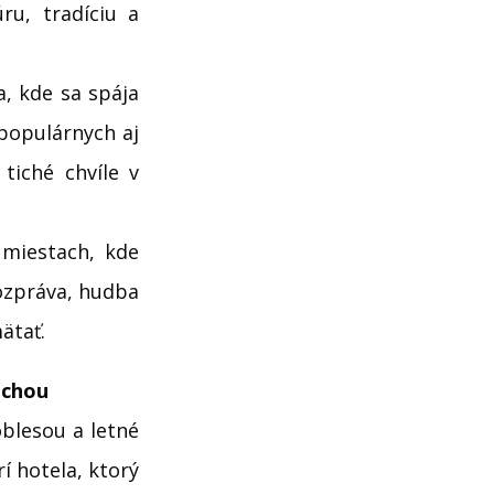
ru, tradíciu a
a, kde sa spája
 populárnych aj
tiché chvíle v
miestach, kde
rozpráva, hudba
ätať.
echou
oblesou a letné
í hotela, ktorý