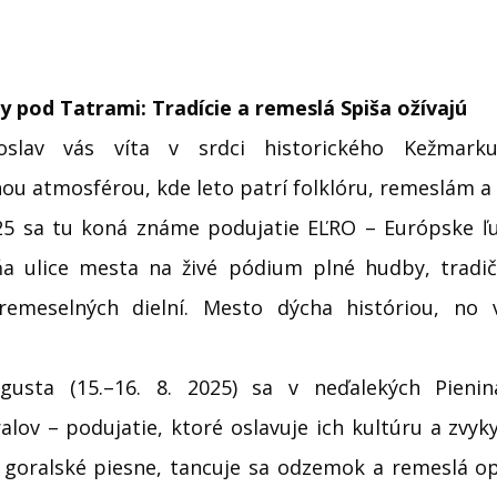
y pod Tatrami: Tradície a remeslá Spiša ožívajú
doslav vás víta v srdci historického Kežmar
u atmosférou, kde leto patrí folklóru, remeslám a 
025 sa tu koná známe podujatie EĽRO – Európske ľ
a ulice mesta na živé pódium plné hudby, tradi
remeselných dielní. Mesto dýcha históriou, no 
ugusta (15.–16. 8. 2025) sa v neďalekých Pienin
alov – podujatie, ktoré oslavuje ich kultúru a zvyk
ú goralské piesne, tancuje sa odzemok a remeslá op