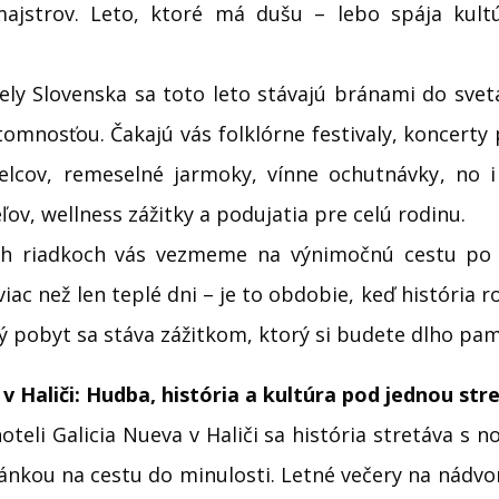
jstrov. Leto, ktoré má dušu – lebo spája kultú
ely Slovenska sa toto leto stávajú bránami do svet
tomnosťou. Čakajú vás folklórne festivaly, koncerty
elcov, remeselné jarmoky, vínne ochutnávky, no i 
ľov, wellness zážitky a podujatia pre celú rodinu.
ich riadkoch vás vezmeme na výnimočnú cestu po 
iac než len teplé dni – je to obdobie, keď história 
dý pobyt sa stáva zážitkom, ktorý si budete dlho pam
v Haliči: Hudba, história a kultúra pod jednou str
eli Galicia Nueva v Haliči sa história stretáva s n
ánkou na cestu do minulosti. Letné večery na nádvor