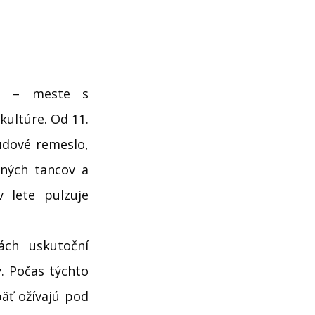
ku – meste s
kultúre. Od 11.
udové remeslo,
čných tancov a
v lete pulzuje
ách uskutoční
y. Počas týchto
äť ožívajú pod