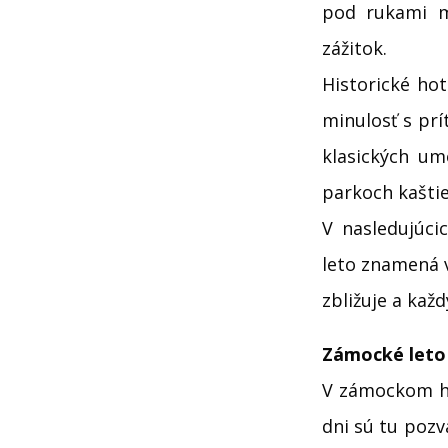
pod rukami ma
zážitok.
Historické hot
minulosť s prí
klasických um
parkoch kaštie
V nasledujúc
leto znamená v
zbližuje a kaž
Zámocké leto 
V zámockom hot
dni sú tu pozv