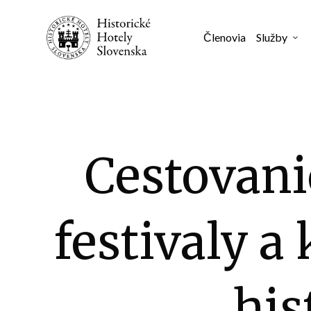
Členovia
Služby
3
Cestovanie
festivaly a
his