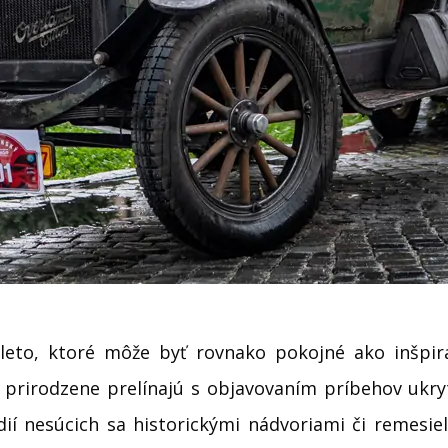
 leto, ktoré môže byť rovnako pokojné ako inšpira
 prirodzene prelínajú s objavovaním príbehov ukr
í nesúcich sa historickými nádvoriami či remesiel