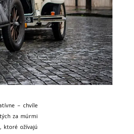
tívne – chvíle
ytých za múrmi
, ktoré ožívajú