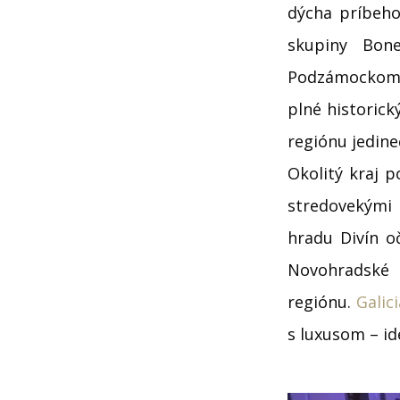
dýcha príbeho
skupiny Bon
Podzámockom n
plné historick
regiónu jedine
Okolitý kraj 
stredovekými
hradu Divín o
Novohradské 
regiónu.
Galic
s luxusom – id