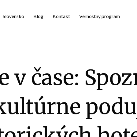
Slovensko
Blog
Kontakt
Vernostný program
 v čase: Spoz
 kultúrne poduj
torických hot