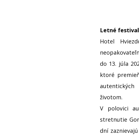
Letné festival
Hotel Hviez
neopakovateľno
do 13. júla 2
ktoré premieň
autentických 
životom.
V polovici a
stretnutie Gor
dní zaznievaj