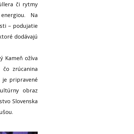
llera či rytmy
energiou. Na
ti – podujatie
 ktoré dodávajú
rý Kameň ožíva
 čo zrúcanina
 je pripravené
ultúrny obraz
stvo Slovenska
dušou.