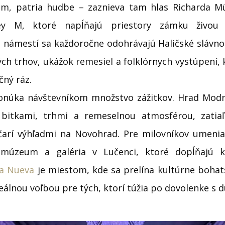
m, patria hudbe – zaznieva tam hlas Richarda Mü
ey M, ktoré napĺňajú priestory zámku živou 
ámestí sa každoročne odohrávajú Haličské slávnos
ých trhov, ukážok remesiel a folklórnych vystúpení,
čný ráz.
ponúka návštevníkom množstvo zážitkov. Hrad Mod
 bitkami, trhmi a remeselnou atmosférou, zatiaľ
čarí výhľadmi na Novohrad. Pre milovníkov umenia
múzeum a galéria v Lučenci, ktoré dopĺňajú k
ia Nueva
je miestom, kde sa prelína kultúrne bohat
eálnou voľbou pre tých, ktorí túžia po dovolenke s 