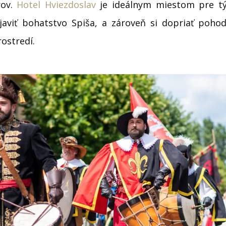
rov.
Hotel Hviezdoslav
je ideálnym miestom pre tý
javiť bohatstvo Spiša, a zároveň si dopriať pohodl
ostredí.