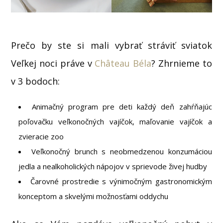
Prečo by ste si mali vybrať stráviť sviatok
Veľkej noci práve v
Château Béla
? Zhrnieme to
v 3 bodoch:
Animačný program pre deti každý deň zahŕňajúc
poľovačku veľkonočných vajíčok, maľovanie vajíčok a
zvieracie zoo
Veľkonočný brunch s neobmedzenou konzumáciou
jedla a nealkoholických nápojov v sprievode živej hudby
Čarovné prostredie s výnimočným gastronomickým
konceptom a skvelými možnosťami oddychu