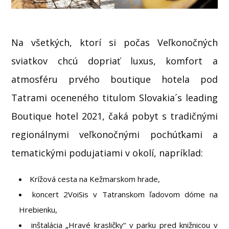
Na všetkých, ktorí si počas Veľkonočných
sviatkov chcú dopriať luxus, komfort a
atmosféru prvého boutique hotela pod
Tatrami oceneného titulom Slovakia´s leading
Boutique hotel 2021, čaká pobyt s tradičnými
regionálnymi veľkonočnými pochúťkami a
tematickými podujatiami v okolí, napríklad:
Krížová cesta na Kežmarskom hrade,
koncert 2VoiSis v Tatranskom ľadovom dóme na
Hrebienku,
inštalácia „Hravé krasličky“ v parku pred knižnicou v