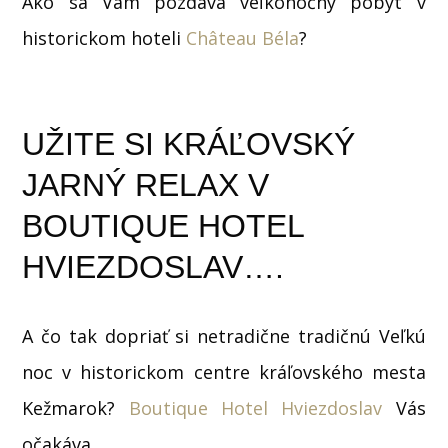
Ako sa Vám pozdáva veľkonočný pobyt v
historickom hoteli
Château Béla
?
UŽITE SI KRÁĽOVSKÝ
JARNÝ RELAX V
BOUTIQUE HOTEL
HVIEZDOSLAV….
A čo tak dopriať si netradične tradičnú Veľkú
noc v historickom centre kráľovského mesta
Kežmarok?
Boutique Hotel Hviezdoslav
Vás
očakáva…