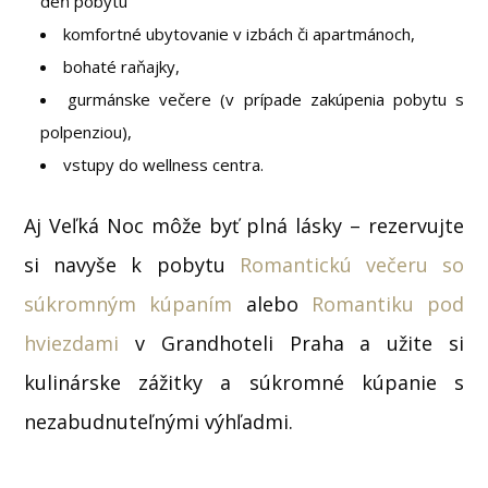
deň pobytu
komfortné ubytovanie v izbách či apartmánoch,
bohaté raňajky,
gurmánske večere (v prípade zakúpenia pobytu s
polpenziou),
vstupy do wellness centra.
Aj Veľká Noc môže byť plná lásky – rezervujte
si navyše k pobytu
Romantickú večeru so
súkromným kúpaním
alebo
Romantiku pod
hviezdami
v Grandhoteli Praha a užite si
kulinárske zážitky a súkromné kúpanie s
nezabudnuteľnými výhľadmi.