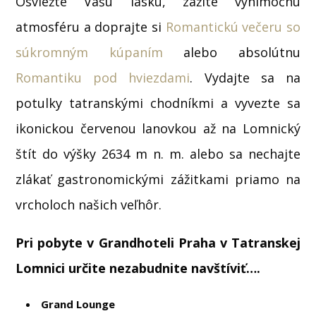
Osviežte Vašu lásku, zažite výnimočnú
atmosféru a doprajte si
Romantickú večeru so
súkromným kúpaním
alebo absolútnu
Romantiku pod hviezdami
. Vydajte sa na
potulky tatranskými chodníkmi a vyvezte sa
ikonickou červenou lanovkou až na Lomnický
štít do výšky 2634 m n. m. alebo sa nechajte
zlákať gastronomickými zážitkami priamo na
vrcholoch našich veľhôr.
Pri pobyte v Grandhoteli Praha v Tatranskej
Lomnici určite nezabudnite navštíviť….
Grand Lounge