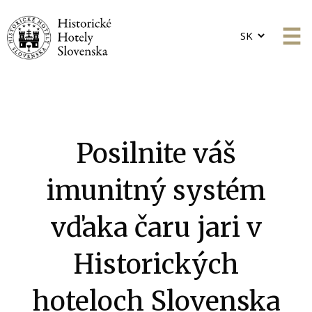
Choose
a
language
Posilnite váš
imunitný systém
vďaka čaru jari v
Historických
hoteloch Slovenska