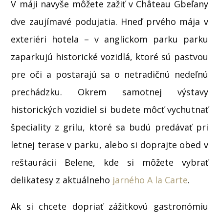
V máji navyše môžete zažiť v Château Gbeľany
dve zaujímavé podujatia. Hneď prvého mája v
exteriéri hotela – v anglickom parku parku
zaparkujú historické vozidlá, ktoré sú pastvou
pre oči a postarajú sa o netradičnú nedeľnú
prechádzku. Okrem samotnej výstavy
historických vozidiel si budete môcť vychutnať
špeciality z grilu, ktoré sa budú predávať pri
letnej terase v parku, alebo si doprajte obed v
reštaurácii Belene, kde si môžete vybrať
delikatesy z aktuálneho
jarného A la Carte
.
Ak si chcete dopriať zážitkovú gastronómiu