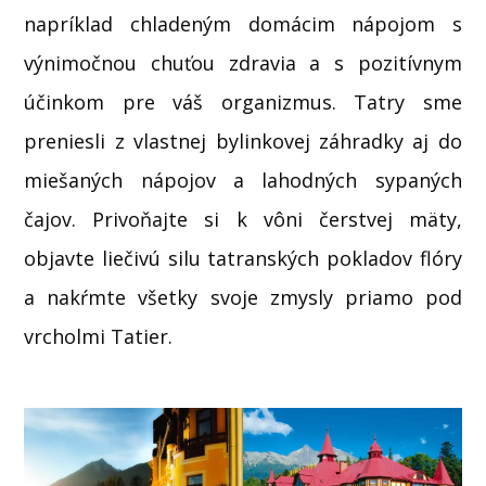
napríklad chladeným domácim nápojom s
výnimočnou chuťou zdravia a s pozitívnym
účinkom pre váš organizmus. Tatry sme
preniesli z vlastnej bylinkovej záhradky aj do
miešaných nápojov a lahodných sypaných
čajov. Privoňajte si k vôni čerstvej mäty,
objavte liečivú silu tatranských pokladov flóry
a nakŕmte všetky svoje zmysly priamo pod
vrcholmi Tatier.