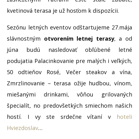
kvetinová terasa je už hosťom k dispozícii.
Sezónu letných eventov odštartujeme 27.mája
slávnostným
otvorením letnej terasy
, a od
júna budú nasledovať obľúbené letné
podujatia Palacinkovanie pre malých i veľkých,
50 odtieňov Rosé, Večer steakov a vína,
Zmrzlinovanie – terasa ožije hudbou, vínom,
miešanými drinkami, vôňou grilovaných
špecialít, no predovšetkých smiechom našich
hostí. I vy ste srdečne vítaní v
hoteli
Hviezdoslav
…