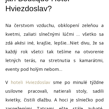
Hviezdoslav?
Na čerstvom vzduchu, obklopení zeleňou a
kvetmi, zaliati slnečnými lúčmi … všetko sa
zdá akési iné, krajšie, lepšie…Niet divu, že sa
každý rok všetci tak tešíme na otvorenie
letných terás, na stretnutia s kamarátmi,
eventy pod holým nebom…
V
hoteli Hviezdoslav
sme po minulé týždne
usilovne pracovali, natierali stoly, sadili
kvietky, čistili dlažbu. A hoci je slniečko pod
zasneženými Tatrami ešte stále zubaté,