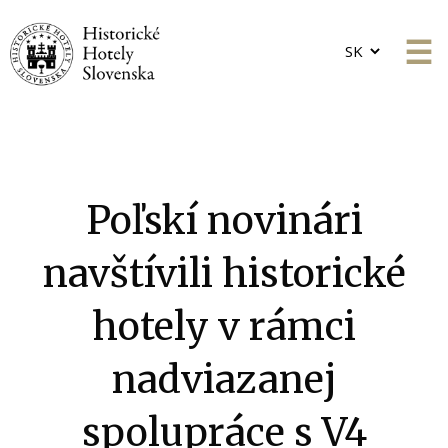
Choose
a
language
Poľskí novinári
navštívili historické
hotely v rámci
nadviazanej
spolupráce s V4