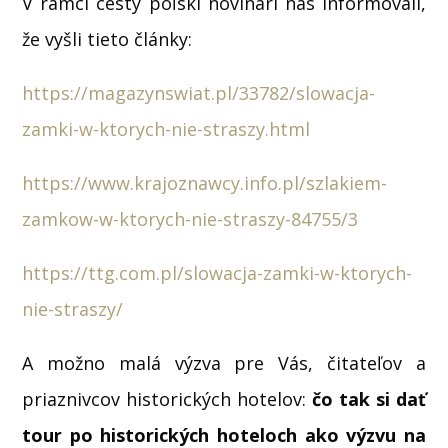
V rámci cesty poľskí novinári nás informovali,
že vyšli tieto články:
https://magazynswiat.pl/33782/slowacja-
zamki-w-ktorych-nie-straszy.html
https://www.krajoznawcy.info.pl/szlakiem-
zamkow-w-ktorych-nie-straszy-84755/3
https://ttg.com.pl/slowacja-zamki-w-ktorych-
nie-straszy/
A možno malá výzva pre Vás, čitateľov a
priaznivcov historických hotelov:
čo tak si dať
tour po historických hoteloch ako výzvu na