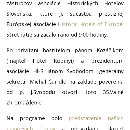
zástupcov asociácie Historických Hotelov
Slovenska, ktoré je súčasťou prestížnej
Európskej asociácie
Historic Hotels of Europe
.
Stretnutie sa začalo ráno od 9:00 hodiny.
Po privítaní hostiteľom pánom Kozáčikom
(majiteľ Hotel Kubínyi) a prezidentom
asociácie HHS Jánom Svobodom, generálny
sekretár Michal Čuridlo na základe poverenia
od p. J.Svobodu otvoril toto 35.Valné
zhromaždenie.
Na programe bolo
predstavenie našich
najnovších členov
a odovzdanie plakiet