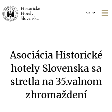
Choose
a
language
Asociácia Historické
hotely Slovenska sa
stretla na 35.valnom
zhromaždení