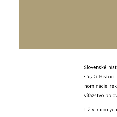
Slovenské hist
súťaži Histor
nominácie rek
víťazstvo bojo
Už v minulých