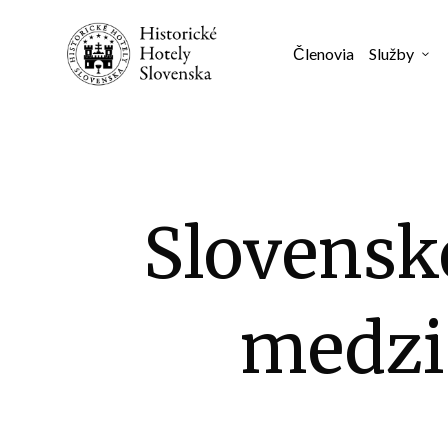
Členovia
Služby
3
Slovenské
medzi 