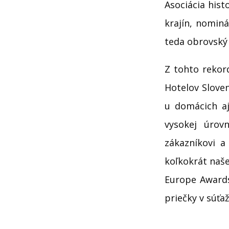
Asociácia hist
krajín, nominá
teda obrovský
Z tohto rekor
Hotelov Sloven
u domácich aj
vysokej úrov
zákazníkovi a
koľkokrát naše
Europe Awards
priečky v súťaži