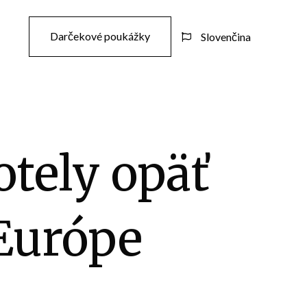
Darčekové poukážky
Slovenčina

otely opäť
 Európe