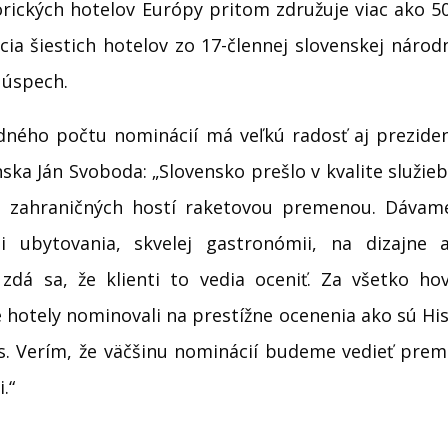
orických hotelov Európy pritom združuje viac ako 5
cia šiestich hotelov zo 17-člennej slovenskej národn
 úspech.
dného počtu nominácií má veľkú radosť aj preziden
ska Ján Svoboda: „Slovensko prešlo v kvalite služie
 zahraničných hostí raketovou premenou. Dávame
ni ubytovania, skvelej gastronómii, na dizajne 
 zdá sa, že klienti to vedia oceniť. Za všetko hov
 hotely nominovali na prestížne ocenenia ako sú His
. Verím, že väčšinu nominácií budeme vedieť preme
.“