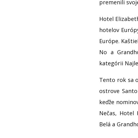
premenili svoj
Hotel Elizabet
hotelov Európy
Európe. Kaštie
No a Grandho
kategórii Najle
Tento rok sa o
ostrove Santor
keďže nominova
Nečas, Hotel 
Belá a Grandh