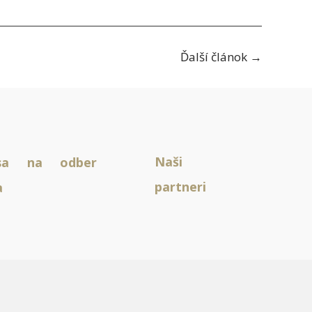
Ďalší článok
→
Naši
 sa na odber
partneri
a