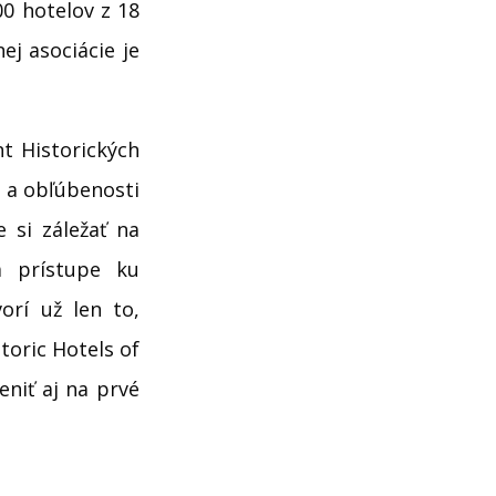
00 hotelov z 18
ej asociácie je
t Historických
b a obľúbenosti
 si záležať na
a prístupe ku
orí už len to,
toric Hotels of
niť aj na prvé