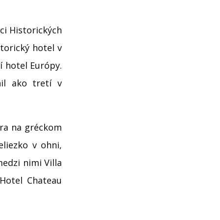
ci Historických
torický hotel v
í hotel Európy.
l ako tretí v
óbra na gréckom
eliezko v ohni,
edzi nimi Villa
 Hotel Chateau