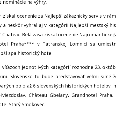
e nominácie na výhry.
h získal ocenenie za Najlepší zákaznícky servis v rám
 a neskôr vyhral aj v kategórii Najlepší mestský his
ľ Chateau Belá zasa získal ocenenie Najromantickejš
tel Praha**** v Tatranskej Lomnici sa umiestni
pší spa historický hotel.
 víťazoch jednotlivých kategórií rozhodne 23. okt
ini. Slovensko tu bude predstavovať veľmi silné ž
ných bolo až 6 slovenských historických hotelov, m
Hviezdoslav, Château Gbeľany, Grandhotel Praha,
otel Starý Smokovec.