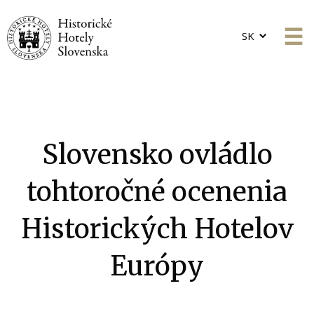
Choose
a
language
Slovensko ovládlo
tohtoročné ocenenia
Historických Hotelov
Európy