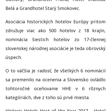
Belá a Grandhotel Starý Smokovec.
Asociácia historických hotelov Európy pritom
združuje viac ako 500 hotelov z 18 krajín,
nominácia šiestich hotelov zo 17-člennej
slovenskej národnej asociácie je teda obrovský
úspech.
O to väčšia je radosť, že všetkých 6 nominácií
sa premenilo na ocenenia a Slovensko ovládlo
tohtoročné oceňovanie HHE v 6 rôznych
kategóriách, dve z toho sú prvé miesta.
Historic Hotels Host of the Year 2017 – Hotel