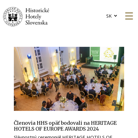
Choose
a
language
Členovia HHS opäť bodovali na HERITAGE
HOTELS OF EUROPE AWARDS 2024
Slávnostný ceremoniál HERITAGE HOTELS OF