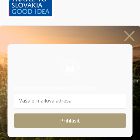
Prihlásiť sa na odber newslettera
Prihláste sa na odber NEWSLETTERA
Naši
partneri
Prihlásiť
Všeobecné obchodné podmienky
|
GDPR