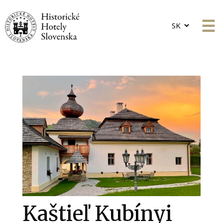
Choose
a
language
Kaštieľ Kubínyi