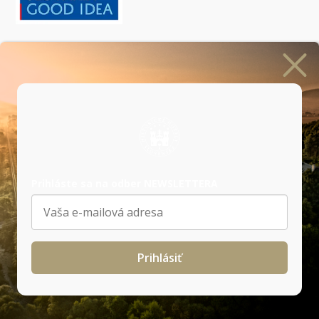
Prihlásiť sa na odber newslettera
Prihláste sa na odber NEWSLETTERA
Naši
partneri
Prihlásiť
Všeobecné obchodné podmienky
|
GDPR