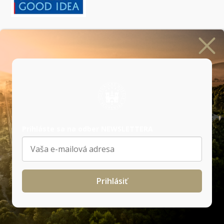
Prihlásiť sa na odber newslettera
Prihláste sa na odber NEWSLETTERA
Naši
partneri
Prihlásiť
Všeobecné obchodné podmienky
|
GDPR