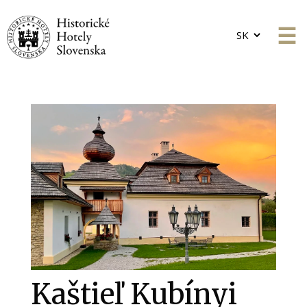
Choose
a
language
Kaštieľ Kubínyi